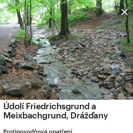
Údolí Friedrichsgrund a
Meixbachgrund, Drážďany
Protipovodňová opatření