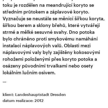
toku je rozdělen na meandrující koryto se
středním průtokem a záplavové koryto.
Vyznačuje se neustále se měnící šířkou koryta,
šířkou berem a sklony břehů, které vytvářejí
strmé a mělké sesuvné svahy. Dno potoka
bylo chráněno proti smykovému namáhání
instalací náplavových valů. Oblasti mezi
náplavovými valy byly zajištěny kokosovými
rohožemi položenými přes koryto potoka a
osázeny původními trvalkami nebo osety
lokálním lučním osivem.
klient:
Landeshauptstadt Dresden
datum realizace:
2012