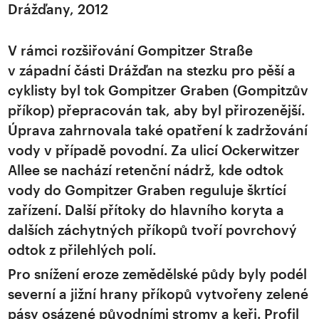
Drážďany, 2012
V rámci rozšiřování Gompitzer Straße
v západní části Drážďan na stezku pro pěší a
cyklisty byl tok Gompitzer Graben (Gompitzův
příkop) přepracován tak, aby byl přirozenější.
Úprava zahrnovala také opatření k zadržování
vody v případě povodní. Za ulicí Ockerwitzer
Allee se nachází retenční nádrž, kde odtok
vody do Gompitzer Graben reguluje škrtící
zařízení. Další přítoky do hlavního koryta a
dalších záchytných příkopů tvoří povrchový
odtok z přilehlých polí.
Pro snížení eroze zemědělské půdy byly podél
severní a jižní hrany příkopů vytvořeny zelené
pásy osázené původními stromy a keři. Profil