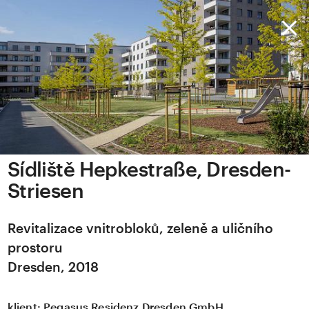
Sídliště Hepkestraße, Dresden-
Striesen
Revitalizace vnitrobloků, zeleně a uličního
prostoru
Dresden, 2018
klient:
Pegasus Residenz Dresden GmbH