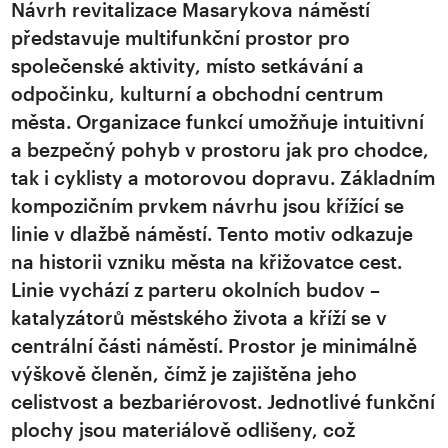
Návrh revitalizace Masarykova náměstí
představuje multifunkční prostor pro
společenské aktivity, místo setkávání a
odpočinku, kulturní a obchodní centrum
města. Organizace funkcí umožňuje intuitivní
a bezpečný pohyb v prostoru jak pro chodce,
tak i cyklisty a motorovou dopravu. Základním
kompozičním prvkem návrhu jsou křížící se
linie v dlažbě náměstí. Tento motiv odkazuje
na historii vzniku města na křižovatce cest.
Linie vychází z parteru okolních budov –
katalyzátorů městského života a kříží se v
centrální části náměstí. Prostor je minimálně
výškově členěn, čímž je zajištěna jeho
celistvost a bezbariérovost. Jednotlivé funkční
plochy jsou materiálově odlišeny, což