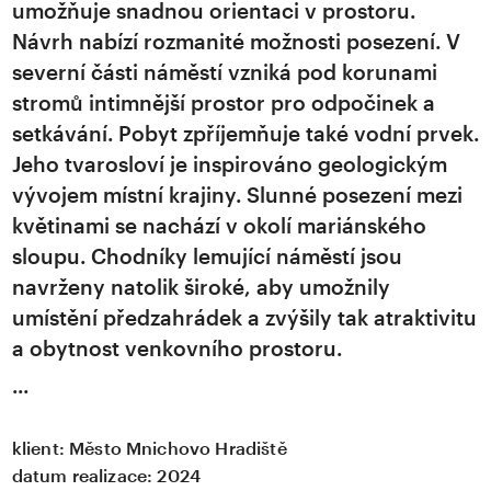
umožňuje snadnou orientaci v prostoru.
Návrh nabízí rozmanité možnosti posezení. V
severní části náměstí vzniká pod korunami
stromů intimnější prostor pro odpočinek a
setkávání. Pobyt zpříjemňuje také vodní prvek.
Jeho tvarosloví je inspirováno geologickým
vývojem místní krajiny. Slunné posezení mezi
květinami se nachází v okolí mariánského
sloupu. Chodníky lemující náměstí jsou
navrženy natolik široké, aby umožnily
umístění předzahrádek a zvýšily tak atraktivitu
a obytnost venkovního prostoru.
klient:
Město Mnichovo Hradiště
datum realizace:
2024