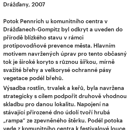
Drážďany, 2007
Potok Pennrich u komunitního centra v
Drážďanech-Gompitz byl odkryt a uveden do
přírodě blízkého stavu v rámci
protipovodňové prevence města. Hlavním
motivem navržených úprav pro tento občasný
tok je široké koryto s různou šířkou, mírně
svažité břehy a velkorysé ochranné pásy
vegetace podél břehů.
Výsadba rostlin, trvalek a keřů, byla navržena
strategicky s cílem podpořit druhově vhodnou
skladbu pro danou lokalitu. Napojení na
stávající přirozené dno údolí tvoří hrubá
„rampa“ ze zpevněného štěrku. Podél potoka
vede z komunitního centra k festivalové louce